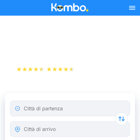
Skip to main content
Bus Marsiglia - Parigi da
20,00 €
+1 000 000 download
App Store
Play Store
Città di partenza
Città di arrivo