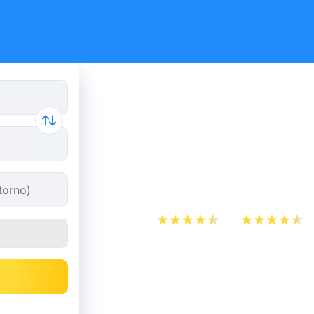
Confronta i
Eurolines p
economici
App Store
Play Store