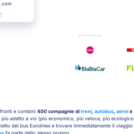
g.com

ronti e combini
400 compagnie di
treni
,
autobus
,
aerei
e
o più adatto a voi (più economico, più veloce, più ecologico
glietto del bus Eurolines e trovare immediatamente il viaggi
es
fa parte dello stesso gruppo.