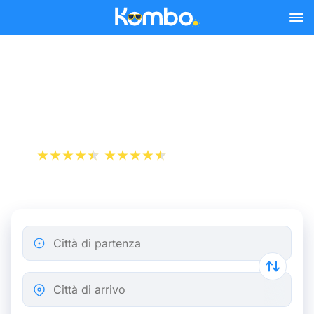
Skip to main content
Treno Bruxelles -
Apeldoorn
+1 000 000 download
App Store
Play Store
Città di partenza
Città di arrivo