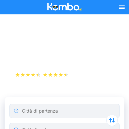
Skip to main content
Come pagare i tuoi biglietti
del treno il 50% in sole 7
mosse
+1 000 000 download
App Store
Play Store
Città di partenza
Città di arrivo