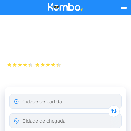
Skip to main content
Autocarros Turim Génova a
partir de 6,98 €
+1 000 000
App Store
Play Store
descarregamentos
Cidade de partida
Cidade de chegada