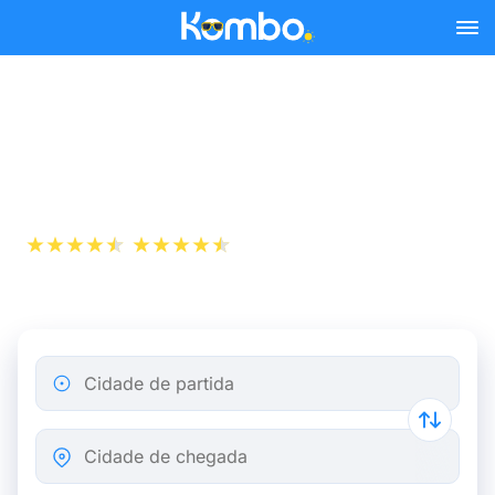
Skip to main content
Comboio barato Ghent -
Bruxelas
+1 000 000
App Store
Play Store
descarregamentos
Cidade de partida
Cidade de chegada