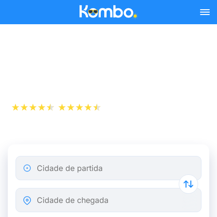
Skip to main content
Bilhetes de comboio Nice -
Paris a partir de 19 €
+1 000 000
App Store
Play Store
descarregamentos
Cidade de partida
Cidade de chegada