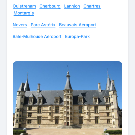
Ouistreham
Cherbourg
Lannion
Chartres
Montargis
Nevers
Parc Astérix
Beauvais Aéroport
Bâle-Mulhouse Aéroport
Europa-Park