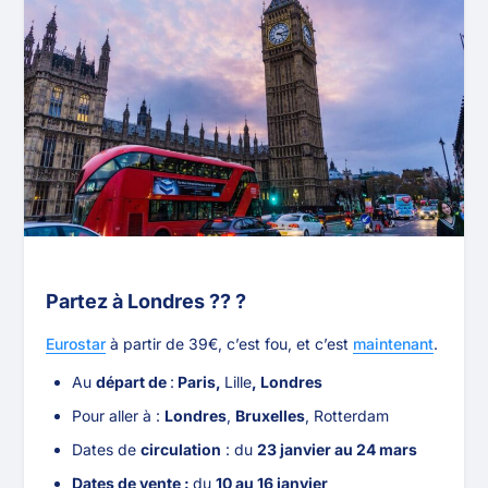
Partez à Londres ?? ?
Eurostar
à partir de 39€, c’est fou, et c’est
maintenant
.
Au
départ de
:
Paris,
Lille
, Londres
Pour aller à :
Londres
,
Bruxelles
, Rotterdam
Dates de
circulation
: du
23 janvier au 24 mars
Dates de vente :
du
10 au 16 janvier