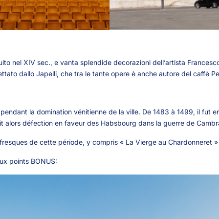
ostruito nel XIV sec., e vanta splendide decorazioni dell’artista France
ettato dallo Japelli, che tra le tante opere è anche autore del caffè 
endant la domination vénitienne de la ville. De 1483 à 1499, il fut en
 fit alors défection en faveur des Habsbourg dans la guerre de Cambra
es fresques de cette période, y compris « La Vierge au Chardonneret 
deux points BONUS: