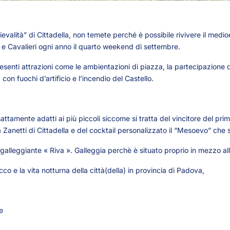
evalità” di Cittadella, non temete perché è possibile rivivere il me
e Cavalieri ogni anno il quarto weekend di settembre.
resenti attrazioni come le ambientazioni di piazza, la partecipazione d
con fuochi d’artificio e l’incendio del Castello.
tamente adatti ai più piccoli siccome si tratta del vincitore del pri
a Zanetti di Cittadella e del cocktail personalizzato il “Mesoevo” che 
r galleggiante « Riva ». Galleggia perchè è situato proprio in mezzo 
cco e la vita notturna della città(della) in provincia di Padova,
e