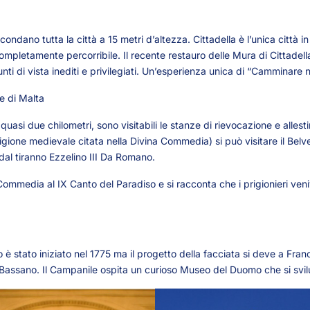
ondano tutta la città a 15 metri d’altezza. Cittadella è l’unica città
pletamente percorribile. Il recente restauro delle Mura di Cittadell
nti di vista inediti e privilegiati. Un’esperienza unica di “Camminare ne
e di Malta
quasi due chilometri, sono visitabili le stanze di rievocazione e alle
rigione medievale citata nella Divina Commedia) si può visitare il Belv
dal tiranno Ezzelino III Da Romano.
Commedia al IX Canto del Paradiso e si racconta che i prigionieri veniva
è stato iniziato nel 1775 ma il progetto della facciata si deve a Fra
assano. Il Campanile ospita un curioso Museo del Duomo che si svil