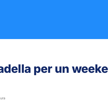
tadella per un week
tura