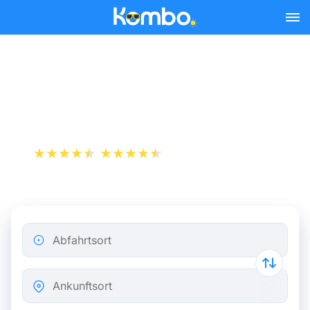
Skip to main content
Flugticket von Mailand
nach London
+1 000 000 downloads
App Store
Play Store
Abfahrtsort
Ankunftsort