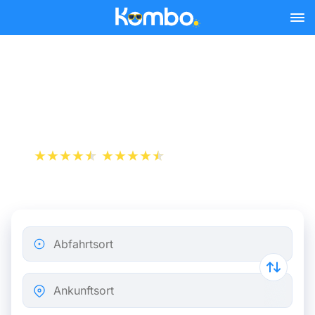
Skip to main content
Flugticket von Neapel nach
Bologna
+1 000 000 downloads
App Store
Play Store
Abfahrtsort
Ankunftsort