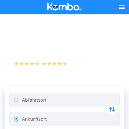
Skip to main content
Zugfahrkarten Lyon -
Montpellier ab 10 €
+1 000 000 downloads
App Store
Play Store
Abfahrtsort
Ankunftsort