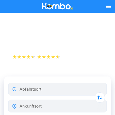
Skip to main content
Zugfahrkarten Marseille -
Brüssel ab 38 €
+1 000 000 downloads
App Store
Play Store
Abfahrtsort
Ankunftsort