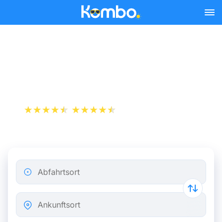
Skip to main content
Zugfahrkarten Marseille -
Nimes ab 4 €
+1 000 000 downloads
App Store
Play Store
Abfahrtsort
Ankunftsort