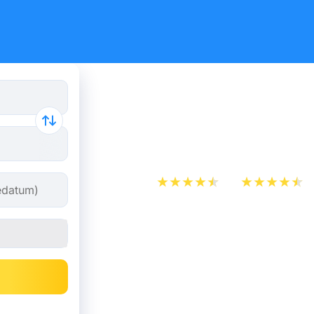
Zugfahrkar
Marseille 
App Store
Play Store