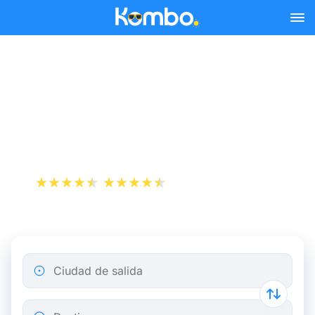
Skip to main content
Todas las informaciones
sobre el coche compartido
libre
+1 000 000 descargas
App Store
Play Store
Ciudad de salida
Destino