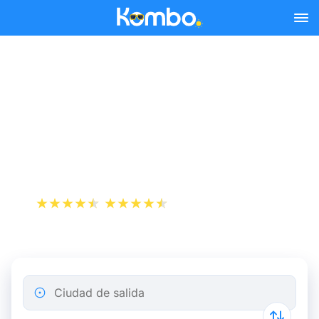
Skip to main content
Autobuses Alsa: compara
los precios y horarios
Billetes de bus baratos
+1 000 000 descargas
App Store
Play Store
Ciudad de salida