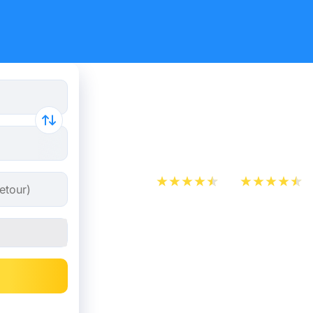
Billet d’Av
Paris
App Store
Play Store