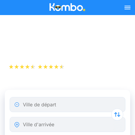
Skip to main content
Billet d’Avion de Fort-de-
France à Pointe-à-Pitre
+1 000 000 téléchargements
App Store
Play Store
Ville de départ
Ville d'arrivée