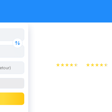
Billet d’Avi
Toulouse
App Store
Play Store