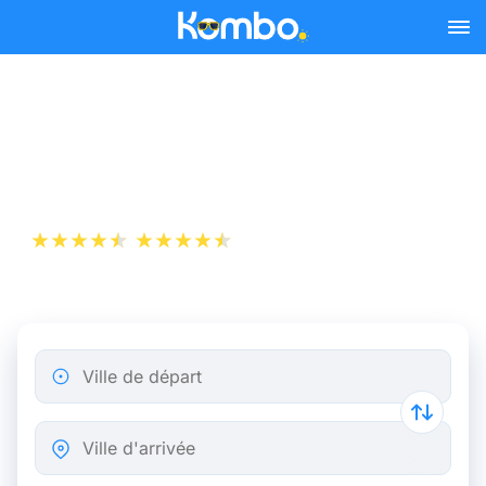
Skip to main content
Billet d’Avion de Mulhouse
à Copenhague
+1 000 000 téléchargements
App Store
Play Store
Ville de départ
Ville d'arrivée