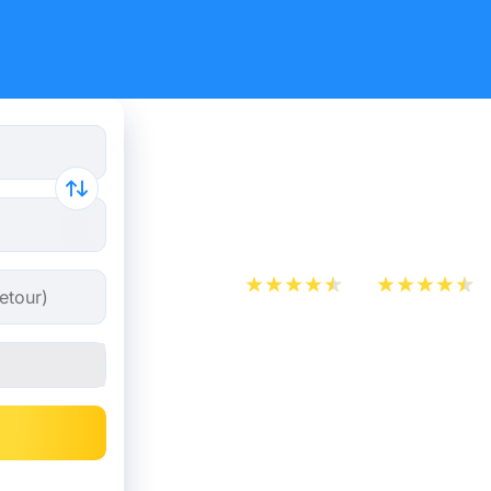
Billet d’A
Paris
App Store
Play Store