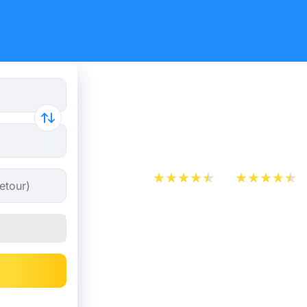
Billet d’A
Manchest
App Store
Play Store