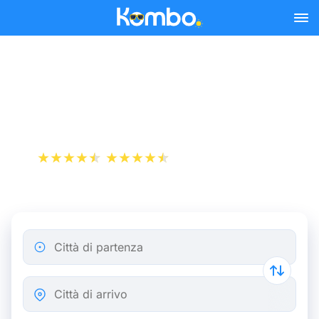
Skip to main content
Bus Nizza - Parigi da
49,98 €
+1 000 000 download
App Store
Play Store
Città di partenza
Città di arrivo