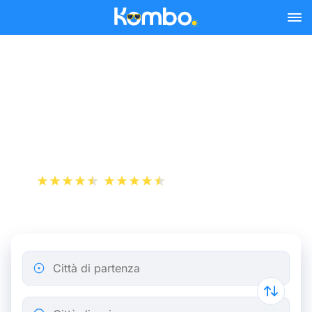
Skip to main content
Biglietti del Treno
Strasburgo - Marsiglia a
partire da 57 €
+1 000 000 download
App Store
Play Store
Città di partenza
Città di arrivo