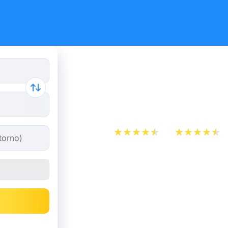
Come preno
TGV più e
App Store
Play Store