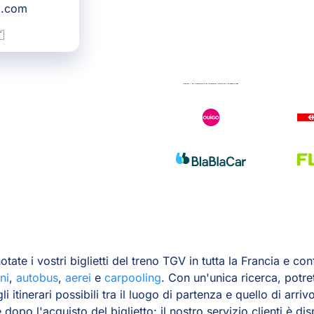
g.com

te i vostri biglietti del treno TGV in tutta la Francia e co
ni
,
autobus
,
aerei
e
carpooling
. Con un'unica ricerca, potr
 gli itinerari possibili tra il luogo di partenza e quello di arr
dopo l'acquisto del biglietto: il nostro servizio clienti è dis