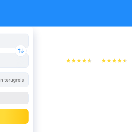
Trein Mars
App Store
Play Store