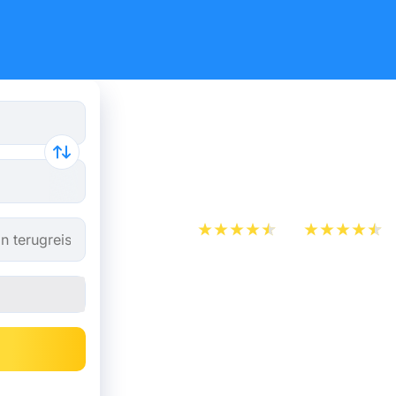
Treinkaart
Brussel va
App Store
Play Store