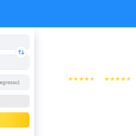
Bilhetes d
Grenoble a
App Store
Play Store