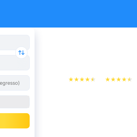
Bilhetes d
Marselha a
App Store
Play Store