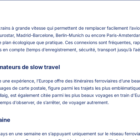
rains à grande vitesse qui permettent de remplacer facilement l’avion
’Eurostar, Madrid-Barcelone, Berlin-Munich ou encore Paris-Amsterdam
r le plan écologique que pratique. Ces connexions sont fréquentes, ra
is en compte (temps d’enregistrement, sécurité, transport jusqu’à l’aé
mateurs de slow travel
e une expérience, l’Europe offre des itinéraires ferroviaires d’une be
sages de carte postale, figure parmi les trajets les plus emblématiq
llaig, est également citée parmi les plus beaux voyages en train d’
e temps d’observer, de s’arrêter, de voyager autrement.
aine
rs pays en une semaine en s’appuyant uniquement sur le réseau ferrovi