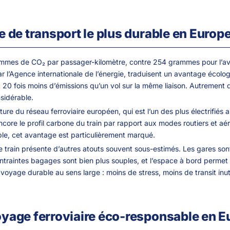
de de transport le plus durable en Europ
grammes de CO₂ par passager-kilomètre, contre 254 grammes pour l’av
par l’Agence internationale de l’énergie, traduisent un avantage écolo
 fois moins d’émissions qu’un vol sur la même liaison. Autrement dit, 
sidérable.
ure du réseau ferroviaire européen, qui est l’un des plus électrifiés a
ore le profil carbone du train par rapport aux modes routiers et aéri
able, cet avantage est particulièrement marqué.
 train présente d’autres atouts souvent sous-estimés. Les gares sont 
ntraintes bagages sont bien plus souples, et l’espace à bord permet d
voyage durable au sens large : moins de stress, moins de transit inuti
voyage ferroviaire éco-responsable en 