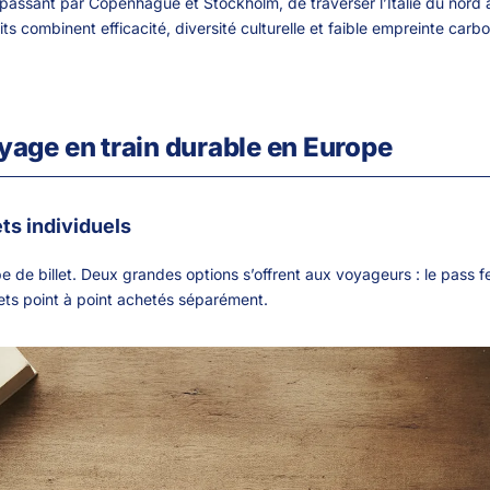
 passant par Copenhague et Stockholm, de traverser l’Italie du nord
uits combinent efficacité, diversité culturelle et faible empreinte ca
age en train durable en Europe
ets individuels
 de billet. Deux grandes options s’offrent aux voyageurs : le pass fe
llets point à point achetés séparément.