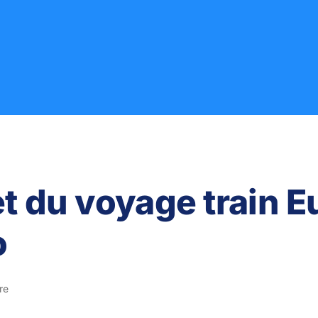
t du voyage train E
o
re