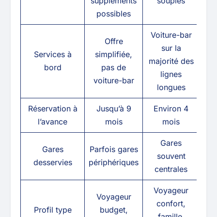
suppléments
souples
possibles
Voiture-bar
Offre
sur la
Services à
simplifiée,
majorité des
bord
pas de
lignes
voiture-bar
longues
Réservation à
Jusqu’à 9
Environ 4
l’avance
mois
mois
Gares
Gares
Parfois gares
souvent
desservies
périphériques
centrales
Voyageur
Voyageur
confort,
Profil type
budget,
famille,