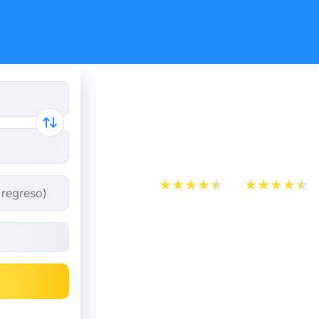
Billete de 
Mulhouse 
App Store
Play Store