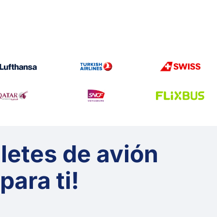
lletes de avión
ara ti!