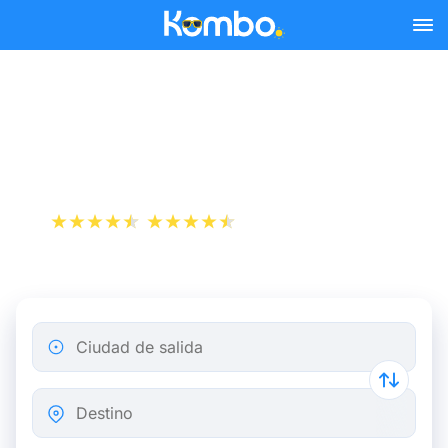
Skip to main content
Billete de avión de París a
Estambul
+1 000 000 descargas
App Store
Play Store
Ciudad de salida
Destino