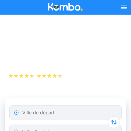
Skip to main content
Billet de bus Marseille -
Marne-la-Vallée Chessy
(Disneyland Paris)
+1 000 000 téléchargements
App Store
Play Store
Ville de départ
Ville d'arrivée