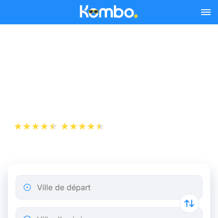
Skip to main content
Billet de bus Paris -
Aéroport de Paris-
Beauvais dès 18,57 €
+1 000 000 téléchargements
App Store
Play Store
Ville de départ
Ville d'arrivée