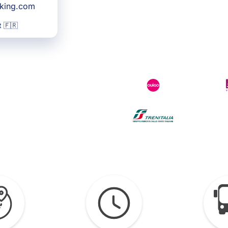
oking.com
 🇫🇷