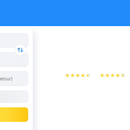
Billet de 
dès 21,98 
App Store
Play Store