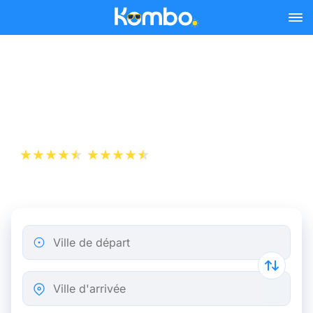
Skip to main content
Billet de bus Paris - Genève
dès 22,49 €
+1 000 000 téléchargements
App Store
Play Store
Ville de départ
Ville d'arrivée