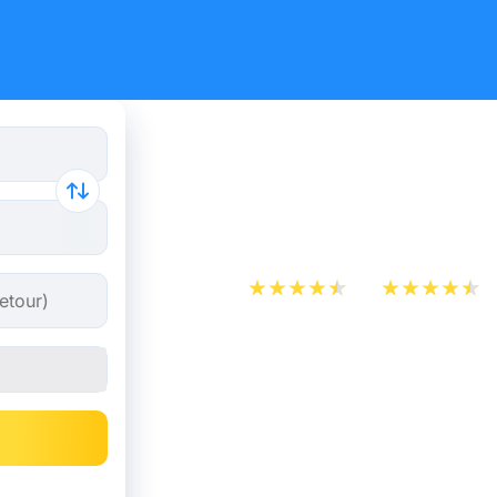
Billet de b
dès 5,99 €
App Store
Play Store