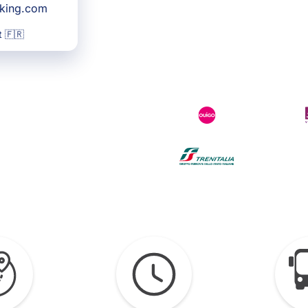
oking.com
 🇫🇷