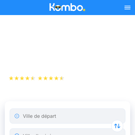
Skip to main content
Comparez les prix de Aisa
pour avoir un billet pas
cher
+1 000 000 téléchargements
App Store
Play Store
Ville de départ
Ville d'arrivée