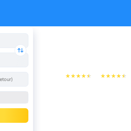
Qu’est-ce 
Macron ?
App Store
Play Store