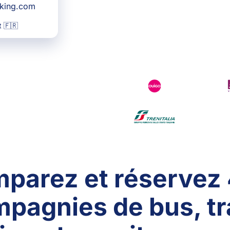
oking.com
 🇫🇷
parez et réservez
pagnies de bus, tr