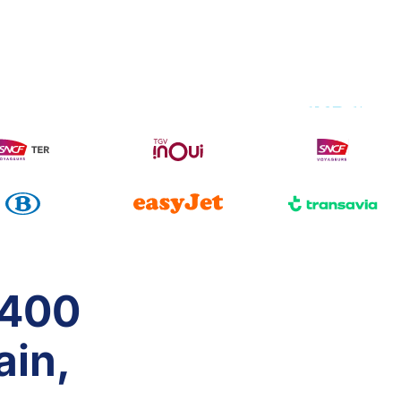
 400
ain,