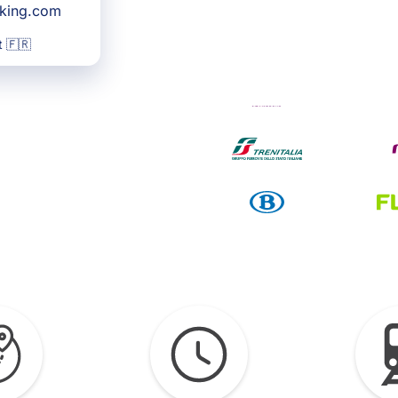
oking.com
 🇫🇷