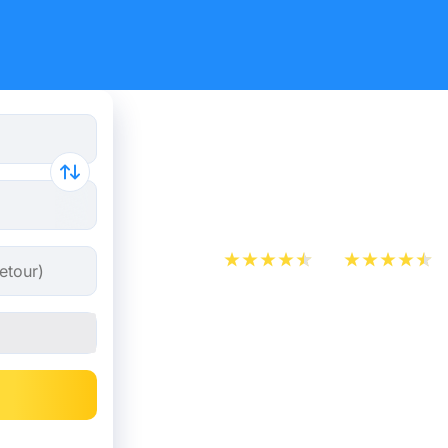
Billets de 
Nîmes dès
App Store
Play Store