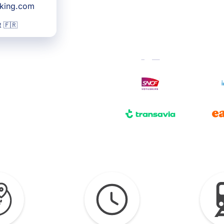
oking.com
 🇫🇷