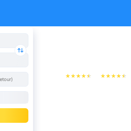
Billets de 
Liège
App Store
Play Store