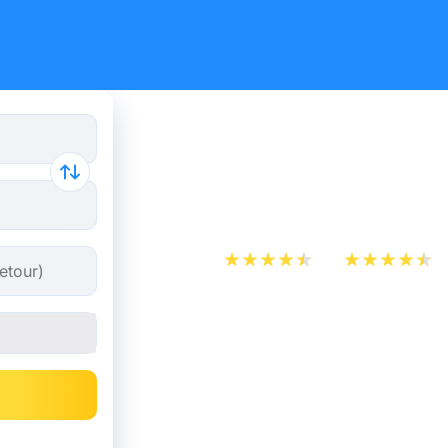
Billet d’Av
Berlin
App Store
Play Store