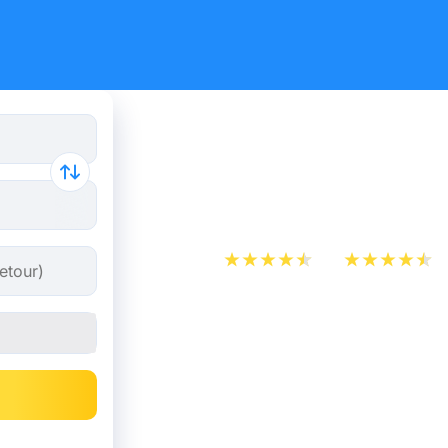
Billet d’Av
Berlin
App Store
Play Store