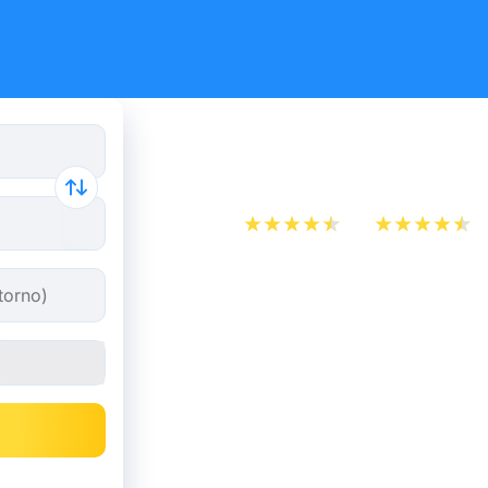
Treno Amie
App Store
Play Store