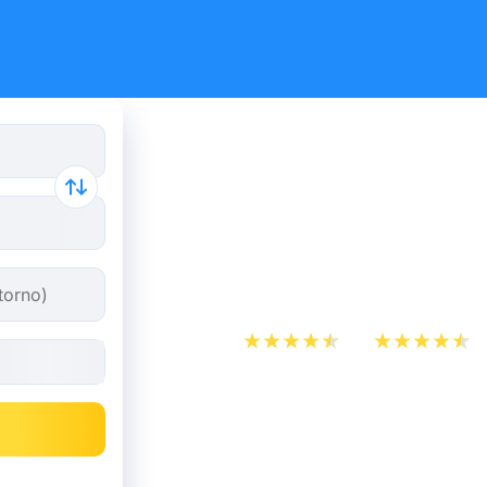
Biglietti d
Amsterdam
partire da
App Store
Play Store