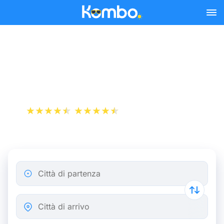
Skip to main content
Biglietti del Treno Nantes -
Parigi a partire da 10 €
+1 000 000 download
App Store
Play Store
Città di partenza
Città di arrivo