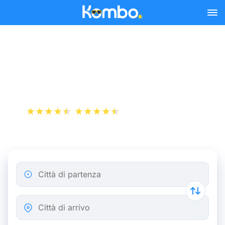
Skip to main content
Biglietti del Treno Parigi -
Nizza a partire da 19 €
+1 000 000 download
App Store
Play Store
Città di partenza
Città di arrivo